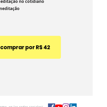
editação no cotidiano
 meditação
comprar por R$ 42
eme en las redes sociales!