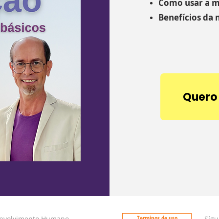
Como usar a m
Benefícios da
Quero 
Terminos de uso
envolvimento Humano
Sígu