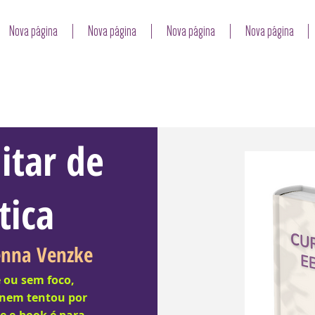
Nova página
Nova página
Nova página
Nova página
itar de
tica
Senna Venzke
e ou sem foco,
 nem tentou por