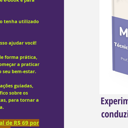
de e-book é para
o tenha utilizado
sso ajudar você!
e forma prática,
começar a praticar
o seu bem-estar.
ações guiadas,
fico sobre os
Experi
as, para tornar a
a.
conduzi
l de R$ 69 por