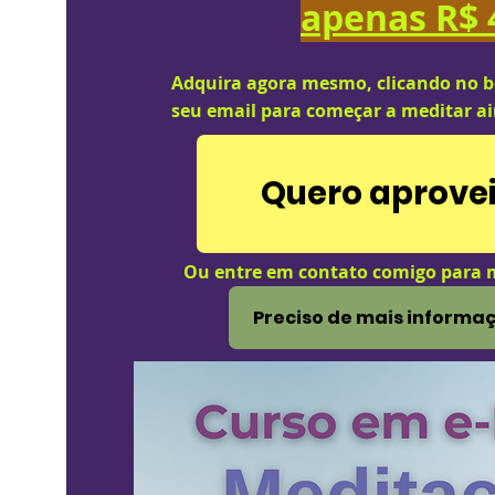
apenas R$
Adquira agora mesmo, clicando no b
seu email para começar a meditar a
Quero aprovei
Ou entre em contato comigo para 
Preciso de mais informa