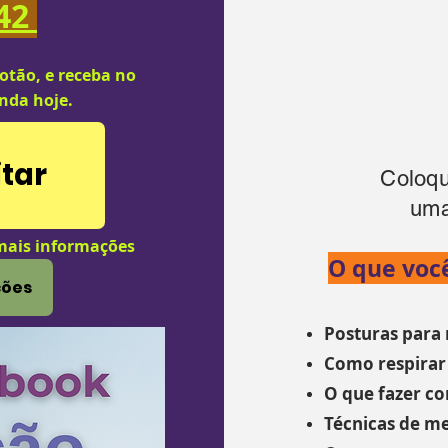
 42
otão, e receba no
inda hoje.
tar
Coloqu
uma
mais informações
O que voc
ções
Posturas para
Como respirar
O que fazer c
Técnicas de me