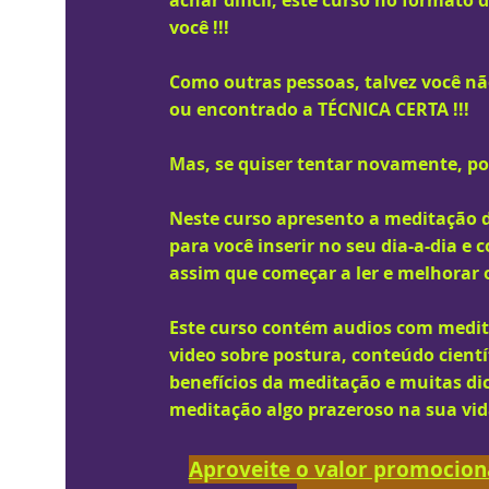
achar difícil, este curso no formato 
você !!!
Como outras pessoas, talvez você nã
ou encontrado a TÉCNICA CERTA !!!
Mas, se quiser tentar novamente, po
Neste curso apresento a meditação d
para você inserir no seu dia-a-dia e 
assim que começar a ler
e melhorar 
Este curso contém audios com medit
video sobre postura, conteúdo cientí
benefícios da meditação e muitas dic
meditação algo
prazeroso
na sua vid
Aproveite o valor promociona