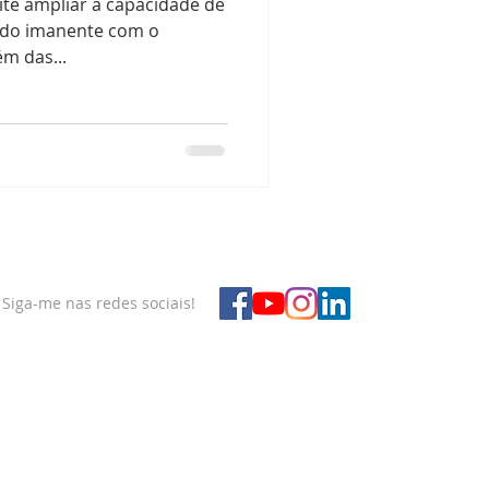
ite ampliar a capacidade de
s do imanente com o
ém das...
Siga-me nas redes sociais!