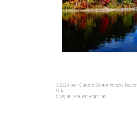
©2024 por Claudio Senna Venzke Des
Ltda.
CNPJ 30.766.392/0001-65